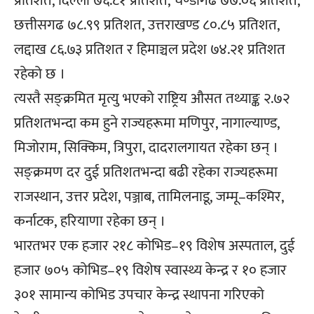
प्रतिशत, दिल्ली ७६.८१ प्रतिशत, चण्डीगढ ७७.०६ प्रतिशत,
छत्तीसगढ ७८.९९ प्रतिशत, उत्तराखण्ड ८०.८५ प्रतिशत,
लद्दाख ८६.७३ प्रतिशत र हिमाञ्चल प्रदेश ७४.२१ प्रतिशत
रहेको छ ।
त्यस्तै सङ्क्रमित मृत्यु भएको राष्ट्रिय औसत तथ्याङ्क २.७२
प्रतिशतभन्दा कम हुने राज्यहरूमा मणिपुर, नागाल्याण्ड,
मिजोराम, सिक्किम, त्रिपुरा, दादरालगायत रहेका छन् ।
सङ्क्रमण दर दुई प्रतिशतभन्दा बढी रहेका राज्यहरूमा
राजस्थान, उत्तर प्रदेश, पञ्जाब, तामिलनाडू, जम्मू–कश्मिर,
कर्नाटक, हरियाणा रहेका छन् ।
भारतभर एक हजार २१८ कोभिड–१९ विशेष अस्पताल, दुई
हजार ७०५ कोभिड–१९ विशेष स्वास्थ्य केन्द्र र १० हजार
३०१ सामान्य कोभिड उपचार केन्द्र स्थापना गरिएको