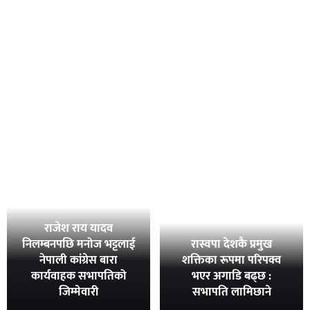
राजेश राय यादव
निलम्बनपछि मनोज भट्टलाई
रास्वपा देशकै प्रमुख
नेपाली कांग्रेस बारा
शक्तिका रूपमा परिपक्व
कार्यवाहक सभापतिको
भएर अगाडि बढ्छ :
जिम्मेवारी
सभापति लामिछाने