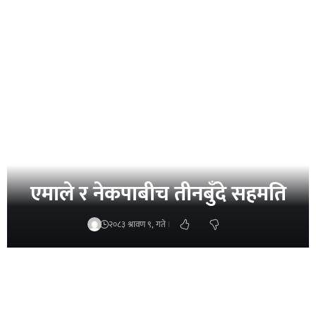
एमाले र नेकपाबीच तीनबुँदे सहमति
२०८३ श्रावण ९, गते