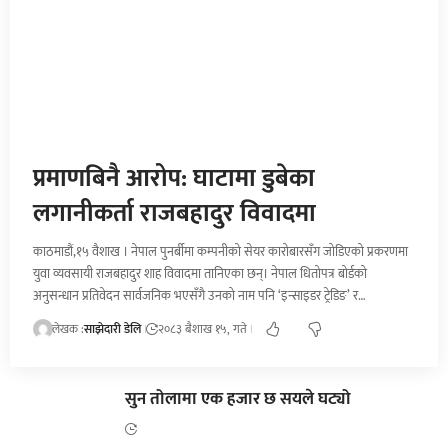
प्रमाणबिनै आरोप: घाटामा डुबेका
लगानीकर्ता राजबहादुर विवादमा
काठमाडौं,१५ वैशाख । नेपाल पुनर्बीमा कम्पनीको सेयर कारोबारसँग जोडिएको प्रकरणमा
युवा व्यवसायी राजबहादुर शाह विवादमा तानिएका छन्। नेपाल धितोपत्र बोर्डको
अनुसन्धान प्रतिवेदन सार्वजनिक भएसँगै उनको नाम पनि ‘इन्साइडर ट्रेडिङ’ र…
लेखक :
साझेदारी डेलि
२०८३ बैशाख १५, गते
सुन तोलामा एक हजार छ सयले घट्यो