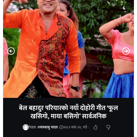
बेल बहादुर परियारको नयाँ दोहोरी गीत ‘फूल
खसिगो, माया बसिगो’ सार्वजनिक
लेखक :
श्यामबाबु यादव
२०८२ माघ २०, गते