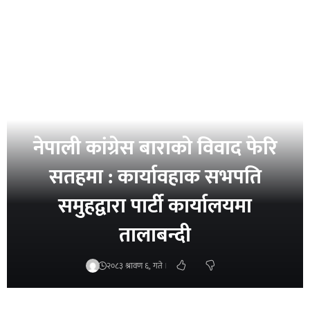
नेपाली कांग्रेस बाराको विवाद फेरि
सतहमा : कार्यावहाक सभपति
समुहद्वारा पार्टी कार्यालयमा
तालाबन्दी
२०८३ श्रावण ६, गते