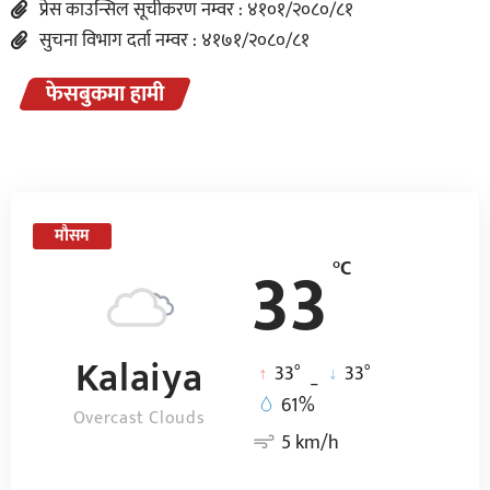
प्रेस काउन्सिल सूचीकरण नम्वर : ४१०१/२०८०/८१
सुचना विभाग दर्ता नम्वर : ४१७१/२०८०/८१
फेसबुकमा हामी
मौसम
33
°C
Kalaiya
°
°
33
_
33
61%
Overcast Clouds
5 km/h