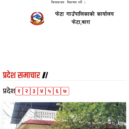
प्रदेश समाचार
प्रदेश
१
२
३
४
५
६
७