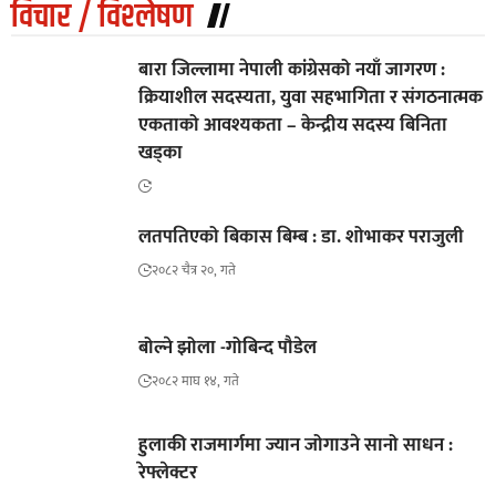
विचार / विश्‍लेषण
बारा जिल्लामा नेपाली कांग्रेसको नयाँ जागरण :
क्रियाशील सदस्यता, युवा सहभागिता र संगठनात्मक
एकताको आवश्यकता – केन्द्रीय सदस्य बिनिता
खड्का
लतपतिएको बिकास बिम्ब : डा. शोभाकर पराजुली
२०८२ चैत्र २०, गते
बोल्ने झोला -गोबिन्द पौडेल
२०८२ माघ १४, गते
हुलाकी राजमार्गमा ज्यान जोगाउने सानो साधन :
रेफ्लेक्टर