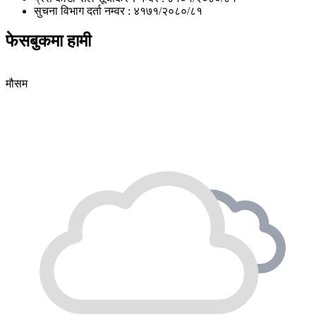
सुचना विभाग दर्ता नम्वर : ४१७१/२०८०/८१
फेसबुकमा हामी
मौसम