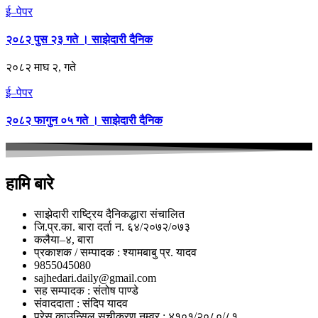
ई–पेपर
२०८२ पुस २३ गते । साझेदारी दैनिक
२०८२ माघ २, गते
ई–पेपर
२०८२ फागुन ०५ गते । साझेदारी दैनिक
हामि बारे
साझेदारी राष्ट्रिय दैनिकद्धारा संचालित
जि.प्र.का. बारा दर्ता न. ६४/२०७२/०७३
कलैया–४, बारा
प्रकाशक / सम्पादक : श्यामबाबु प्र. यादव
9855045080
sajhedari.daily@gmail.com
सह सम्पादक : संतोष पाण्डे
संवाददाता : संदिप यादव
प्रेस काउन्सिल सूचीकरण नम्वर : ४१०१/२०८०/८१