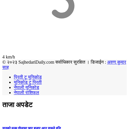
4 km/h
© २०२३ SajhedariDaily.com सर्वाधिकार सुरक्षित । डिजाईन :
अरुण कुमार
साह
प्रिती टु युनिकोड
युनिकोड टु प्रिती
नेपाली युनिकोड
नेपाली राशिफल
ताजा अपडेट
सुनको मूल्य तोलामा चार हजार आठ सयले वृद्धि