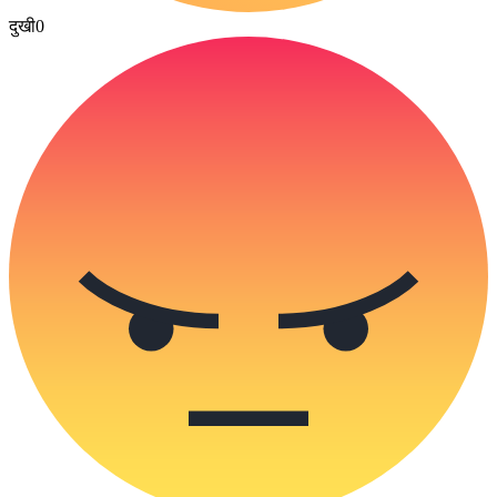
दुखी
0