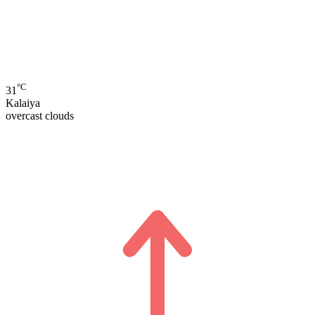
°C
31
Kalaiya
overcast clouds