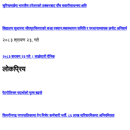
चुरियामाईमा भारतीय ट्रेलरको ठक्करबाट पाँच सवारीसाधनमा क्षति
विद्यालय सुधारमा जीतपुरसिमराको कडा एक्सन,व्यवस्थापन समिति र प्रधानाध्यापक छनोट अनिवार्य
२०८३ श्रावण २३, गते
२०८३ श्रावण २३ गते । साझेदारी दैनिक
लोकप्रिय
पेट्रोलियम पदार्थको मूल्य बढ्यो
सिम्रौनगढ नगरपालिकामा ऐन मिचेर कर्मचारी भर्ती, ८६ लाख पारिश्रमिकमा अनियमितता