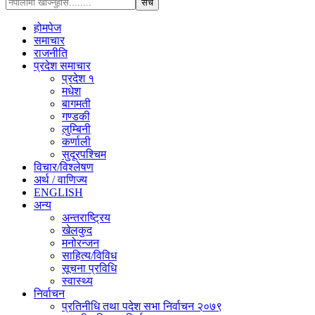
होमपेज
समाचार
राजनीति
प्रदेश समाचार
प्रदेश १
मधेश
बागमती
गण्डकी
लुम्बिनी
कर्णाली
सुदूरपश्चिम
विचार/विश्‍लेषण
अर्थ / वाणिज्य
ENGLISH
अन्य
अन्तराष्ट्रिय
खेलकुद
मनोरन्जन
साहित्य/विविध
सूचना प्रविधि
स्वास्थ्य
निर्वाचन
प्रतिनीधि तथा पदेश सभा निर्वाचन २०७९