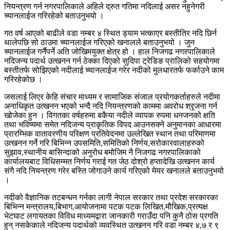
नियन्त्रण गर्न नगरपालिकाले अहिले द्रुत गतिमा नदिलाई असर नहुनेगरी
च्यानलाईज गरिरहेको बताउनुभयो ।
गत वर्ष आएको बाढीले वडा नम्बर ४ स्थित ड्याम भत्काएर बस्तीतिर नदि छिर्न
थालेपछि सो ठाउमा च्यानलाईज गरिएको खनालले बताउनुभयो । जुन
च्यानलाईज गर्नैपर्ने अति जोखिमयुक्त क्षेत्र हो । हाल निजगढ नगरपालिकाले
नदिजन्य पदार्थ उत्खनन गर्न ठेक्का दिएको सुदिपा ट्रेडिङ प्रालिको सहयोगमा
बस्तीतर्फ सोझिएको नदीलाई च्यानलाईज गरेर नदीको मुलधारतर्फ फर्काउने काम
गरिरहेकोछ ।
जसलाई लिएर केहि संचार माध्यम र सामाजिक संजाल प्रयोगकर्ताहरुले नदीमा
अनाधिकृत उत्खनन भएको भन्दै नदि नियन्त्रणको काममा अवरोध श्रृजना गर्न
खोजेका हुन । विगतका वर्षहरुमा बकैया नदीले व्यापक रुपमा धनजनको क्षति
तथा भविष्यमा समेत नदिजन्य प्राकृतिक विपद आउनसक्ने अनुमानका आधारमा
प्रारम्भिक वातावरणीय परिक्षण प्रतिवेदनमा उल्लेखित स्थान तथा परिमाणमा
उत्खनन गर्ने गरि बिभिन्न उपसमिति,समितिको निर्णय,सरोकारवालाहरुको
सुझाव,स्थानीय बासिन्दाको अनुरोध बमोजिम नै निजगढ नगरपालिकाको
कार्यालयबाट विधिसम्मत निर्णय गराई गत जेठ दोश्रो हप्तादेखि उत्खनन कार्य
संगै नदि नियन्त्रण गरेर बस्ति जोगाउने कार्य गरिएको मेयर खनालले बताउनुभयो
।
नदीको वैज्ञानिक तटबन्धन गर्नका लागी नेपाल सरकार तथा प्रदेश सरकारका
बिभिन्न मन्त्रालय,बिभाग,आयोजनामा पटक पटक लिखित,मौखिक,प्रत्यक्ष
भेटघाट लगायतका विविध माध्यमद्वारा जानकारी गराउँदा पनि कुनै ठोस प्रगति
हुन् नसकेकाले नदिजन्य पदार्थको व्यवस्थित उत्खनन गरि वडा नम्बर ४,७ र ९