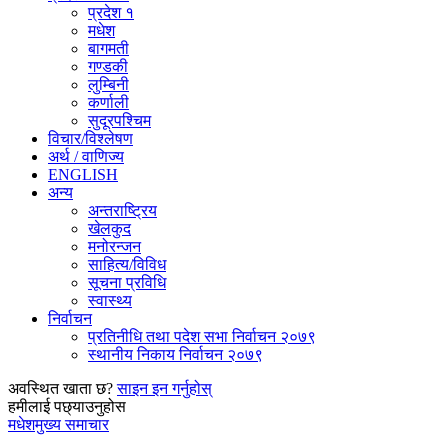
प्रदेश १
मधेश
बागमती
गण्डकी
लुम्बिनी
कर्णाली
सुदूरपश्चिम
विचार/विश्‍लेषण
अर्थ / वाणिज्य
ENGLISH
अन्य
अन्तराष्ट्रिय
खेलकुद
मनोरन्जन
साहित्य/विविध
सूचना प्रविधि
स्वास्थ्य
निर्वाचन
प्रतिनीधि तथा पदेश सभा निर्वाचन २०७९
स्थानीय निकाय निर्वाचन २०७९
अवस्थित खाता छ?
साइन इन गर्नुहोस्
हमीलाई पछ्याउनुहोस
मधेश
मुख्य समाचार