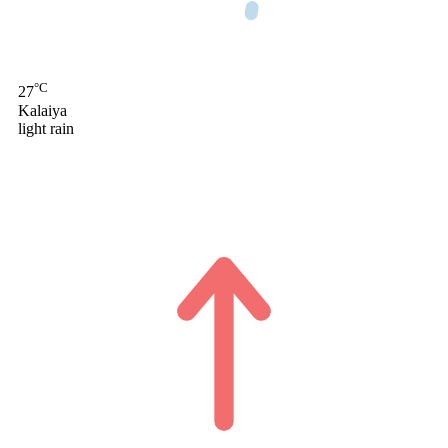
°C
27
Kalaiya
light rain