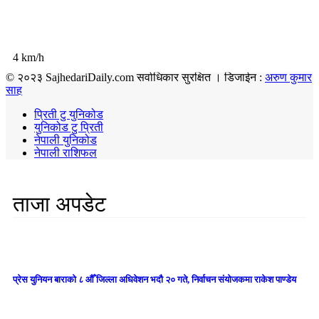
4 km/h
© २०२३ SajhedariDaily.com सर्वाधिकार सुरक्षित । डिजाईन :
अरुण कुमार
साह
प्रिती टु युनिकोड
युनिकोड टु प्रिती
नेपाली युनिकोड
नेपाली राशिफल
ताजा अपडेट
प्रेस युनियन बाराको ८ औँ जिल्ला अधिवेशन भदौ २० गते, निर्वाचन संयोजकमा राकेश पाण्डेय