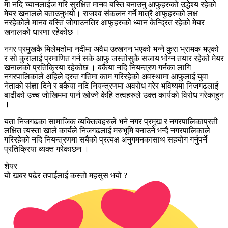
मा नदि च्यानलाईज गरि सुरक्षित मानव बस्ति बनाउनु आफुहरुको उद्धेश्य रहेको
मेयर खनालले बताउनुभयो। राजश्व संकलन गर्ने मात्रै आफुहरुको लक्ष
नरहेकोले मानव बस्ति जोगाउनतिर आफुहरुको ध्यान केन्द्रित रहेको मेयर
खनालको धारणा रहेकोछ ।
नगर प्रमुखकै मिलेमतोमा नदीमा अवैध उत्खनन भएको भन्ने कुरा भ्रामक भएको
र सो कुरालाई प्रमाणित गर्न सके आफु जस्तोसुकै सजाय भोग्न तयार रहेको मेयर
खनालको प्रतिक्रिया रहेकोछ । बकैया नदि नियन्त्रण गर्नका लागि
नगरपालिकाले अहिले द्रुत गतिमा काम गरिरहेको अवस्थामा आफुलाई युवा
नेताको संज्ञा दिने र बकैया नदि नियन्त्रणमा अवरोध गरेर भविष्यमा निजगढलाई
बाढीको उच्च जोखिममा पार्न खोज्ने केहि तत्वहरुले उक्त कार्यको विरोध गरेकाहुन
।
यता निजगढका सामाजिक व्यक्तित्वहरुले भने नगर प्रमुख र नगरपालिकाप्रती
लक्षित त्यस्ता खाले कार्यले निजगढलाई मरुभूमि बनाउने भन्दै नगरपालिकाले
गरिरहेको नदि नियन्त्रणमा सबैको प्रत्यक्ष अनुगमनकासाथ सहयोग गर्नुपर्ने
प्रतिक्रिया व्यक्त गरेकाछन ।
शेयर
यो खबर पढेर तपाईलाई कस्तो महसुस भयो ?