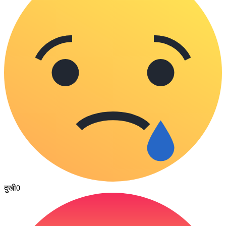
दुखी
0