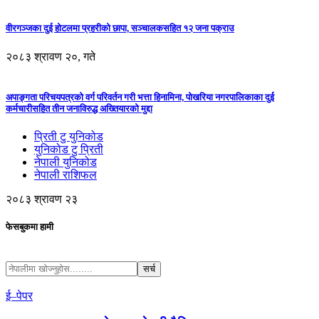
वीरगञ्जका दुई होटलमा प्रहरीको छापा, सञ्चालकसहित १२ जना पक्राउ
२०८३ श्रावण २०, गते
अपाङ्गता परिचयपत्रको वर्ग परिवर्तन गरी भत्ता हिनामिना, पोखरिया नगरपालिकाका दुई
कर्मचारीसहित तीन जनाविरुद्ध अख्तियारको मुद्दा
प्रिती टु युनिकोड
युनिकोड टु प्रिती
नेपाली युनिकोड
नेपाली राशिफल
२०८३ श्रावण २३
फेसबुकमा हामी
ई–पेपर