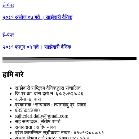
ई–पेपर
२०८१ असोज ०७ गते । साझेदारी दैनिक
ई–पेपर
२०८१ फागुन ०१ गते । साझेदारी दैनिक
हामि बारे
साझेदारी राष्ट्रिय दैनिकद्धारा संचालित
जि.प्र.का. बारा दर्ता न. ६४/२०७२/०७३
कलैया–४, बारा
प्रकाशक / सम्पादक : श्यामबाबु प्र. यादव
9855045080
sajhedari.daily@gmail.com
सह सम्पादक : संतोष पाण्डे
संवाददाता : संदिप यादव
प्रेस काउन्सिल सूचीकरण नम्वर : ४१०१/२०८०/८१
सुचना विभाग दर्ता नम्वर : ४१७१/२०८०/८१