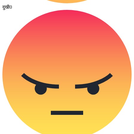
दुखी
0