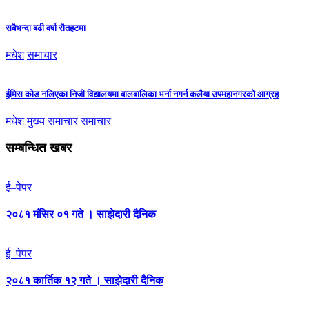
सबैभन्दा बढी वर्षा रौतहटमा
मधेश
समाचार
ईमिस कोड नलिएका निजी विद्यालयमा बालबालिका भर्ना नगर्न कलैया उपमहानगरको आग्रह
मधेश
मुख्य समाचार
समाचार
सम्बन्धित खबर
ई–पेपर
२०८१ मंसिर ०१ गते । साझेदारी दैनिक
ई–पेपर
२०८१ कार्तिक १२ गते । साझेदारी दैनिक