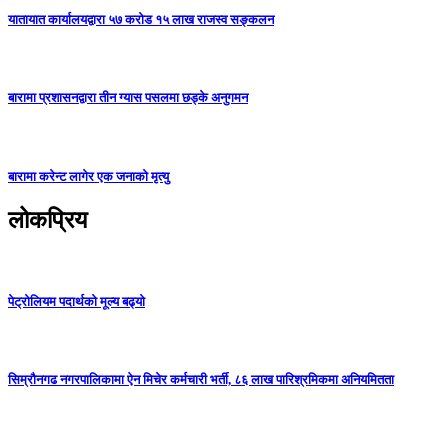
यातायात कार्यालयद्वारा ५७ करोड १५ लाख राजस्व सङ्कलन
बारामा प्रशासनद्वारा तीन ग्यास पसलमा छड्के अनुगमन
बारामा करेन्ट लागेर एक जनाको मृत्यु
लोकप्रिय
पेट्रोलियम पदार्थको मूल्य बढ्यो
सिम्रौनगढ नगरपालिकामा ऐन मिचेर कर्मचारी भर्ती, ८६ लाख पारिश्रमिकमा अनियमितता