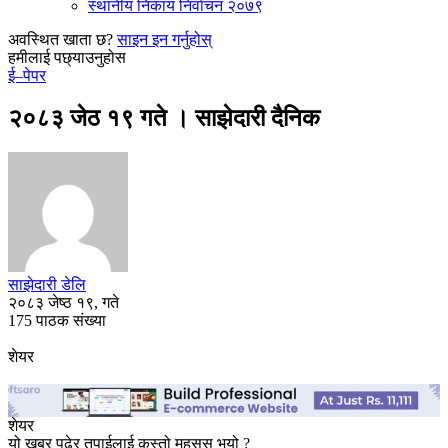
स्थानीय निकाय निर्वाचन २०७९
अवस्थित खाता छ?
साइन इन गर्नुहोस्
हमीलाई पछ्याउनुहोस
ई–पेपर
२०८३ जेठ १९ गते । साझेदारी दैनिक
साझेदारी डेलि
२०८३ जेष्ठ १९, गते
175 पाठक संख्या
शेयर
शेयर
यो खबर पढेर तपाईलाई कस्तो महसुस भयो ?