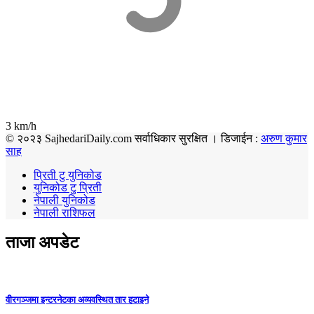
3 km/h
© २०२३ SajhedariDaily.com सर्वाधिकार सुरक्षित । डिजाईन :
अरुण कुमार
साह
प्रिती टु युनिकोड
युनिकोड टु प्रिती
नेपाली युनिकोड
नेपाली राशिफल
ताजा अपडेट
वीरगञ्जमा इन्टरनेटका अव्यवस्थित तार हटाइने