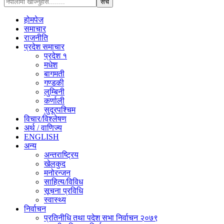
होमपेज
समाचार
राजनीति
प्रदेश समाचार
प्रदेश १
मधेश
बागमती
गण्डकी
लुम्बिनी
कर्णाली
सुदूरपश्चिम
विचार/विश्‍लेषण
अर्थ / वाणिज्य
ENGLISH
अन्य
अन्तराष्ट्रिय
खेलकुद
मनोरन्जन
साहित्य/विविध
सूचना प्रविधि
स्वास्थ्य
निर्वाचन
प्रतिनीधि तथा पदेश सभा निर्वाचन २०७९