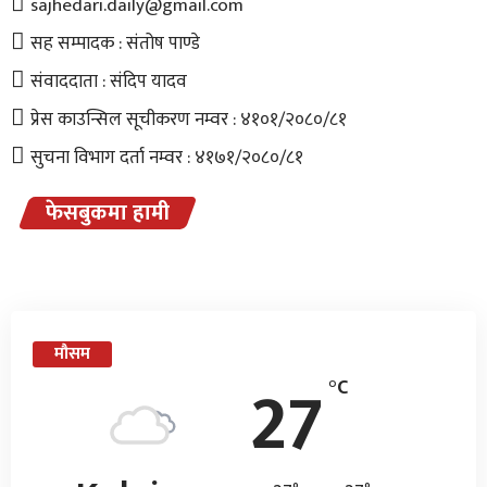
sajhedari.daily@gmail.com
सह सम्पादक : संतोष पाण्डे
संवाददाता : संदिप यादव
प्रेस काउन्सिल सूचीकरण नम्वर : ४१०१/२०८०/८१
सुचना विभाग दर्ता नम्वर : ४१७१/२०८०/८१
फेसबुकमा हामी
मौसम
27
°C