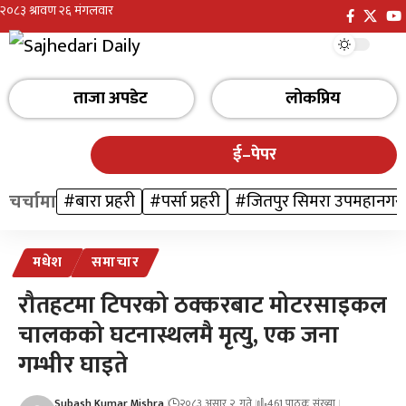
ताजा अपडेट
लोकप्रिय
ई–पेपर
चर्चामा
#बारा प्रहरी
#पर्सा प्रहरी
#जितपुर सिमरा उपमहानगर
मधेश
समाचार
रौतहटमा टिपरको ठक्करबाट मोटरसाइकल
चालकको घटनास्थलमै मृत्यु, एक जना
गम्भीर घाइते
Subash Kumar Mishra
२०८३ असार २, गते
461 पाठक संख्या