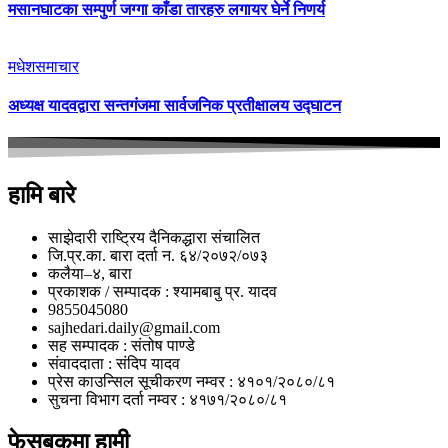
मसानघाटका सम्पुर्ण जग्गा काँडा तारहरु लगायर घेर्ने निणर्य
मधेश
समाचार
अध्यक्ष यादवद्वारा सन्तगंजमा सार्वजनिक प्रतीक्षालय उद्घाटन
हामि बारे
साझेदारी राष्ट्रिय दैनिकद्धारा संचालित
जि.प्र.का. बारा दर्ता न. ६४/२०७२/०७३
कलैया–४, बारा
प्रकाशक / सम्पादक : श्यामबाबु प्र. यादव
9855045080
sajhedari.daily@gmail.com
सह सम्पादक : संतोष पाण्डे
संवाददाता : संदिप यादव
प्रेस काउन्सिल सूचीकरण नम्वर : ४१०१/२०८०/८१
सुचना विभाग दर्ता नम्वर : ४१७१/२०८०/८१
फेसबुकमा हामी