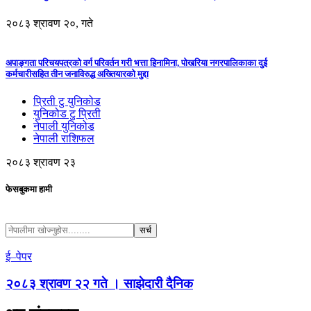
२०८३ श्रावण २०, गते
अपाङ्गता परिचयपत्रको वर्ग परिवर्तन गरी भत्ता हिनामिना, पोखरिया नगरपालिकाका दुई
कर्मचारीसहित तीन जनाविरुद्ध अख्तियारको मुद्दा
प्रिती टु युनिकोड
युनिकोड टु प्रिती
नेपाली युनिकोड
नेपाली राशिफल
२०८३ श्रावण २३
फेसबुकमा हामी
ई–पेपर
२०८३ श्रावण २२ गते । साझेदारी दैनिक