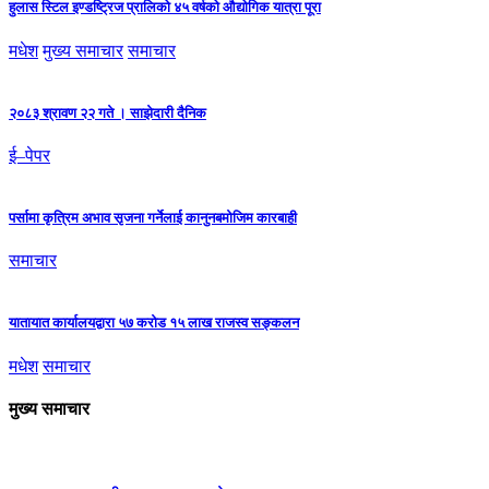
हुलास स्टिल इण्डष्ट्रिज प्रालिको ४५ वर्षको औद्योगिक यात्रा पूरा
मधेश
मुख्य समाचार
समाचार
२०८३ श्रावण २२ गते । साझेदारी दैनिक
ई–पेपर
पर्सामा कृत्रिम अभाव सृजना गर्नेलाई कानुनबमोजिम कारबाही
समाचार
यातायात कार्यालयद्वारा ५७ करोड १५ लाख राजस्व सङ्कलन
मधेश
समाचार
मुख्य समाचार