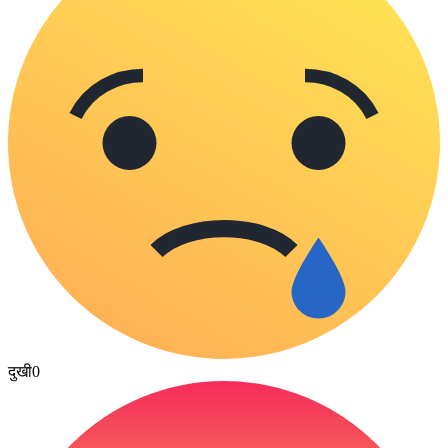
दुखी
0