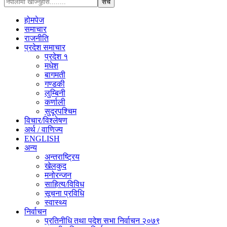
होमपेज
समाचार
राजनीति
प्रदेश समाचार
प्रदेश १
मधेश
बागमती
गण्डकी
लुम्बिनी
कर्णाली
सुदूरपश्चिम
विचार/विश्‍लेषण
अर्थ / वाणिज्य
ENGLISH
अन्य
अन्तराष्ट्रिय
खेलकुद
मनोरन्जन
साहित्य/विविध
सूचना प्रविधि
स्वास्थ्य
निर्वाचन
प्रतिनीधि तथा पदेश सभा निर्वाचन २०७९