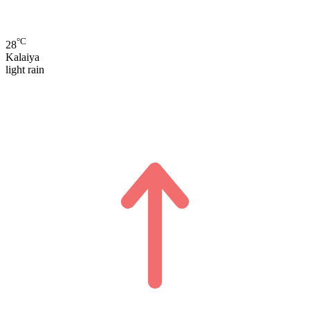
°C
28
Kalaiya
light rain