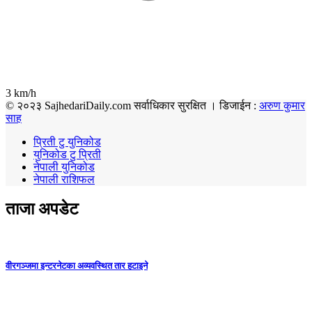
3 km/h
© २०२३ SajhedariDaily.com सर्वाधिकार सुरक्षित । डिजाईन :
अरुण कुमार
साह
प्रिती टु युनिकोड
युनिकोड टु प्रिती
नेपाली युनिकोड
नेपाली राशिफल
ताजा अपडेट
वीरगञ्जमा इन्टरनेटका अव्यवस्थित तार हटाइने