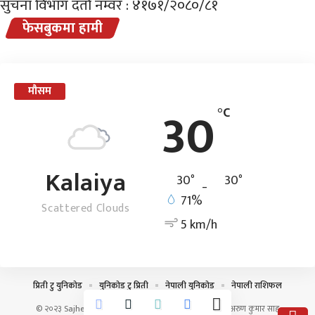
सुचना विभाग दर्ता नम्वर : ४१७१/२०८०/८१
फेसबुकमा हामी
मौसम
30
°C
Kalaiya
°
°
30
_
30
71%
Scattered Clouds
5 km/h
प्रिती टु युनिकोड
युनिकोड टु प्रिती
नेपाली युनिकोड
नेपाली राशिफल
© २०२३ SajhedariDaily.com सर्वाधिकार सुरक्षित । डिजाईन :
अरुण कुमार साह