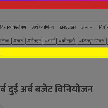
विचार/विश्‍लेषण
अर्थ / वाणिज्य
ENGLISH
अन्य
निर्व
ालिका
#बारा
#रौतहट
#पर्सा
#कोल्हवी
#जितपुर सिमरा
ि
 खर्ब दुई अर्ब बजेट विनियोजन