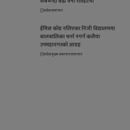
सबैभन्दा बढी वर्षा रौतहटमा
मधेश
समाचार
ईमिस कोड नलिएका निजी विद्यालयमा
बालबालिका भर्ना नगर्न कलैया
उपमहानगरको आग्रह
मधेश
मुख्य समाचार
समाचार