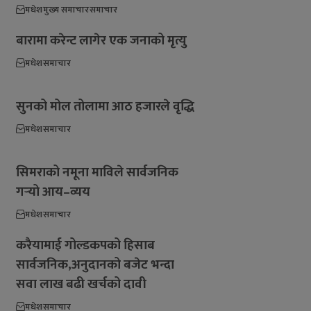
मधेश
मुख्य समाचार
समाचार
बारामा करेन्ट लागेर एक जनाको मृत्यु
मधेश
समाचार
सुनको मोल तोलामा आठ हजारले वृद्धि
मधेश
समाचार
सिमराको नमूना माविले सार्वजनिक
गर्‍यो आय–व्यय
मधेश
समाचार
करैयामाई गोल्डकपको हिसाब
सार्वजनिक,अनुदानको बजेट भन्दा
सवा लाख बढी खर्चको दावी
मधेश
समाचार