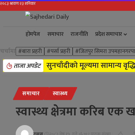
होमपेज
समाचार
राजनीति
प्रदेश समाचार
चर्चामा
#बारा प्रहरी
#पर्सा प्रहरी
#जितपुर सिमरा उपमहानगरप
सुनचाँदीको मूल्यमा सामान्य वृद्ध
ताजा अपडेट
समाचार
स्वास्थ्य
स्वास्थ्य क्षेत्रमा करिब एक
रासस
२०८३ जेष्ठ १५, गते
187 पाठक संख्या