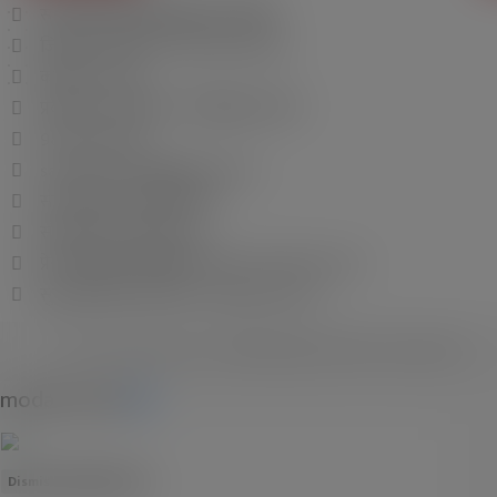
साझेदारी राष्ट्रिय दैनिकद्धारा संचालित
जि.प्र.का. बारा दर्ता न. ६४/२०७२/०७३
कलैया–४, बारा
प्रकाशक / सम्पादक : श्यामबाबु प्र. यादव
9855045080
sajhedari.daily@gmail.com
सह सम्पादक : संतोष पाण्डे
संवाददाता : संदिप यादव
प्रेस काउन्सिल सूचीकरण नम्वर : ४१०१/२०८०/८१
सुचना विभाग दर्ता नम्वर : ४१७१/२०८०/८१
© २०२३ SajhedariDaily.com सर्वाधिकार सुरक्षित । डिजाईन :
अरुण कुमार साह
modal-check
Dismiss ad
Dismiss ad