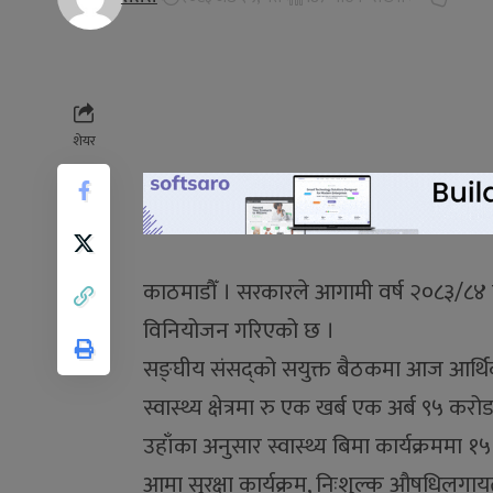
शेयर
काठमाडौँ । सरकारले आगामी वर्ष २०८३/८४ वर्
विनियोजन गरिएको छ ।
सङ्घीय संसद्को सयुक्त बैठकमा आज आर्थिक वर्षक
स्वास्थ्य क्षेत्रमा रु एक खर्ब एक अर्ब ९५
उहाँका अनुसार स्वास्थ्य बिमा कार्यक्रममा 
आमा सुरक्षा कार्यक्रम, निःशुल्क औषधिलगायत 