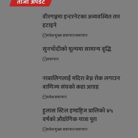
ताजा अपडेट
वीरगञ्जमा इन्टरनेटका अव्यवस्थित तार
हटाइने
मधेश
मुख्य समाचार
समाचार
सुनचाँदीको मूल्यमा सामान्य वृद्धि
समाचार
नाबालिगलाई मदिरा बेच्न रोक लगाउन
वाणिज्य संघको कडा आग्रह
मधेश
समाचार
हुलास स्टिल इण्डष्ट्रिज प्रालिको ४५
वर्षको औद्योगिक यात्रा पूरा
मधेश
मुख्य समाचार
समाचार