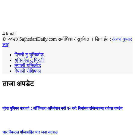
4 km/h
© २०२३ SajhedariDaily.com सर्वाधिकार सुरक्षित । डिजाईन :
अरुण कुमार
साह
प्रिती टु युनिकोड
युनिकोड टु प्रिती
नेपाली युनिकोड
नेपाली राशिफल
ताजा अपडेट
प्रेस युनियन बाराको ८ औँ जिल्ला अधिवेशन भदौ २० गते, निर्वाचन संयोजकमा राकेश पाण्डेय
चार क्विन्टल गाँजासहित चार जना पक्राउ