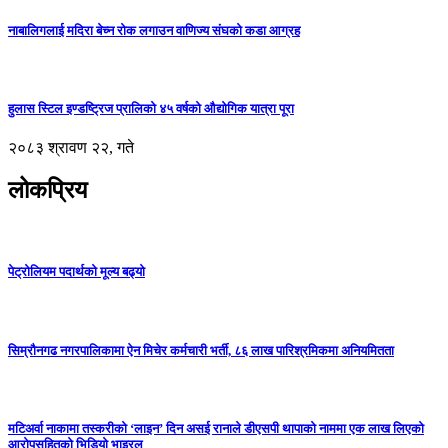
नाबालिगलाई मदिरा बेच्न रोक लगाउन वाणिज्य संघको कडा आग्रह
हुलास स्टिल इण्डष्ट्रिज प्रालिको ४५ वर्षको औद्योगिक यात्रा पूरा
२०८३ श्रावण २२, गते
लोकप्रिय
पेट्रोलियम पदार्थको मूल्य बढ्यो
सिम्रौनगढ नगरपालिकामा ऐन मिचेर कर्मचारी भर्ती, ८६ लाख पारिश्रमिकमा अनियमितता
मटिअर्वा नाकामा तस्करीको ‘लाइन’ दिन असई रानाले डीएसपी थापाको नाममा एक लाख लिएको
आरोपसहितको भिडियो भाइरल