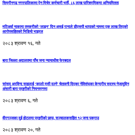
सिम्रौनगढ नगरपालिकामा ऐन मिचेर कर्मचारी भर्ती, ८६ लाख पारिश्रमिकमा अनियमितता
मटिअर्वा नाकामा तस्करीको ‘लाइन’ दिन असई रानाले डीएसपी थापाको नाममा एक लाख लिएको
आरोपसहितको भिडियो भाइरल
२०८३ श्रावण १६, गते
बारा जिल्ला अदालतमा पाँच जना न्यायाधीश फेरबदल
सांसद अरविन्द साहलाई ‘कालो मसी दल्ने’ चेतावनी दिएका नेविसंघका केन्द्रीय सदस्य नेजामुद्दिन
अंसारी बारा प्रहरीको नियन्त्रणमा
२०८३ श्रावण ६, गते
वीरगञ्जका दुई होटलमा प्रहरीको छापा, सञ्चालकसहित १२ जना पक्राउ
२०८३ श्रावण २०, गते