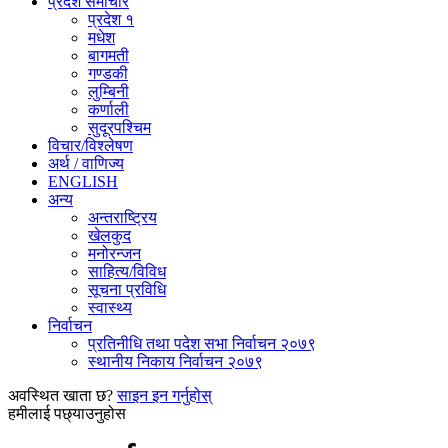
प्रदेश समाचार
प्रदेश १
मधेश
बागमती
गण्डकी
लुम्बिनी
कर्णाली
सुदूरपश्चिम
विचार/विश्‍लेषण
अर्थ / वाणिज्य
ENGLISH
अन्य
अन्तराष्ट्रिय
खेलकुद
मनोरन्जन
साहित्य/विविध
सूचना प्रविधि
स्वास्थ्य
निर्वाचन
प्रतिनीधि तथा पदेश सभा निर्वाचन २०७९
स्थानीय निकाय निर्वाचन २०७९
अवस्थित खाता छ?
साइन इन गर्नुहोस्
हमीलाई पछ्याउनुहोस