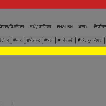
िचार/विश्‍लेषण
अर्थ / वाणिज्य
ENGLISH
अन्य
निर्वाच
ालिका
#बारा
#रौतहट
#पर्सा
#कोल्हवी
#जितपुर सिमरा