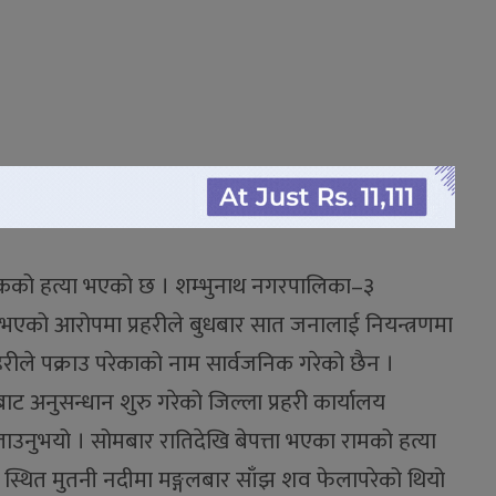
कको हत्या भएको छ । शम्भुनाथ नगरपालिका–३
ा भएको आरोपमा प्रहरीले बुधबार सात जनालाई नियन्त्रणमा
रीले पक्राउ परेकाको नाम सार्वजनिक गरेको छैन ।
ाट अनुसन्धान शुरु गरेको जिल्ला प्रहरी कार्यालय
 बताउनुभयो । सोमबार रातिदेखि बेपत्ता भएका रामको हत्या
स्थित मुतनी नदीमा मङ्गलबार साँझ शव फेलापरेको थियो