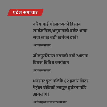
प्रदेश समाचार
करैयामाई गोल्डकपको हिसाब
सार्वजनिक,अनुदानको बजेट भन्दा
सवा लाख बढी खर्चको दावी
मधेश
समाचार
जीतपुरसिमरा नगरको नवौं स्थापना
दिवस विविध कार्यक्रम
मधेश
समाचार
धनसार पुल नजिकै १२ हजार लिटर
पेट्रोल बोकेको ट्याङ्कर दुर्घटनापछि
आगलागी
मधेश
मुख्य समाचार
समाचार