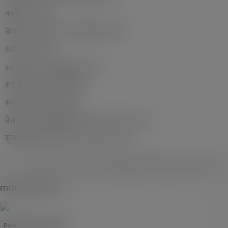
कलैया–४, बारा
प्रकाशक / सम्पादक : श्यामबाबु प्र. यादव
9855045080
sajhedari.daily@gmail.com
सह सम्पादक : संतोष पाण्डे
संवाददाता : संदिप यादव
प्रेस काउन्सिल सूचीकरण नम्वर : ४१०१/२०८०/८१
सुचना विभाग दर्ता नम्वर : ४१७१/२०८०/८१
© २०२३ SajhedariDaily.com सर्वाधिकार सुरक्षित । डिजाईन :
अरुण कुमार साह
modal-check
Dismiss ad
Dismiss ad