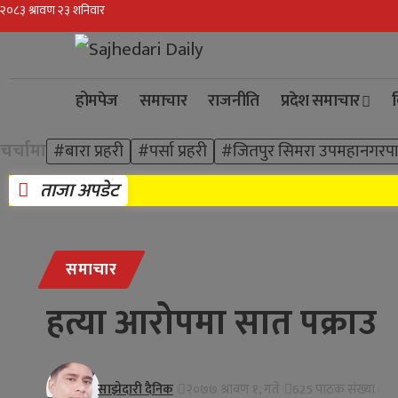
होमपेज
समाचार
राजनीति
प्रदेश समाचार
व
चर्चामा
#बारा प्रहरी
#पर्सा प्रहरी
#जितपुर सिमरा उपमहानगरप
ताजा अपडेट
समाचार
हत्या आरोपमा सात पक्राउ
साझेदारी दैनिक
२०७७ श्रावण १, गते
625 पाठक संख्या