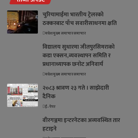
चुरियामाईमा भारतीय ट्रेलरको
ठक्करबाट पाँच सवारीसाधनमा क्षति
मधेश
मुख्य समाचार
समाचार
विद्यालय सुधारमा जीतपुरसिमराको
कडा एक्सन,व्यवस्थापन समिति र
प्रधानाध्यापक छनोट अनिवार्य
मधेश
मुख्य समाचार
समाचार
२०८३ श्रावण २३ गते । साझेदारी
दैनिक
ई–पेपर
वीरगञ्जमा इन्टरनेटका अव्यवस्थित तार
हटाइने