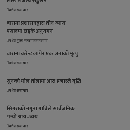
लाख राजस्व सङ्कलन
मधेश
समाचार
बारामा प्रशासनद्वारा तीन ग्यास
पसलमा छड्के अनुगमन
मधेश
मुख्य समाचार
समाचार
बारामा करेन्ट लागेर एक जनाको मृत्यु
मधेश
समाचार
सुनको मोल तोलामा आठ हजारले वृद्धि
मधेश
समाचार
सिमराको नमूना माविले सार्वजनिक
गर्‍यो आय–व्यय
मधेश
समाचार