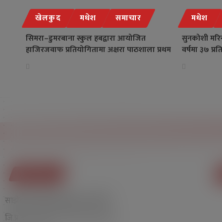
खेलकुद
मधेश
समाचार
मधेश
सिमरा–डुमरबाना स्कुल हबद्वारा आयोजित
सुनकोशी मर
हाजिरजवाफ प्रतियोगितामा अक्षरा पाठशाला प्रथम
वर्षमा ३७ प्र
हामि बारे
साझेदारी राष्ट्रिय दैनिकद्धारा संचालित
जि.प्र.का. बारा दर्ता न. ६४/२०७२/०७३