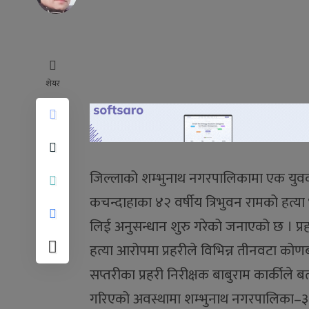
शेयर
जिल्लाको शम्भुनाथ नगरपालिकामा एक युव
कचन्दाहाका ४२ वर्षीय त्रिभुवन रामको हत्य
लिई अनुसन्धान शुरु गरेको जनाएको छ । प्रह
हत्या आरोपमा प्रहरीले विभिन्न तीनवटा कोणब
सप्तरीका प्रहरी निरीक्षक बाबुराम कार्कीले
गरिएको अवस्थामा शम्भुनाथ नगरपालिका–३ 