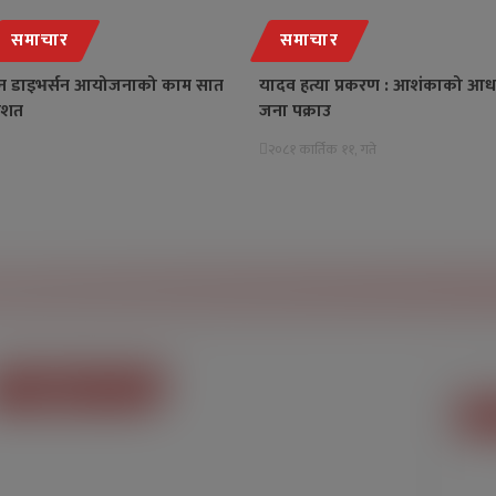
समाचार
समाचार
िन डाइभर्सन आयोजनाको काम सात
यादव हत्या प्रकरण : आशंकाको आध
तिशत
जना पक्राउ
२०८१ कार्तिक ११, गते
फेसबुकमा हामी
म