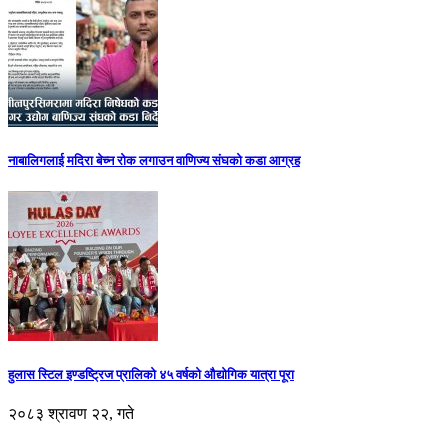
नाबालिगलाई मदिरा बेच्न रोक लगाउन वाणिज्य संघको कडा आग्रह
हुलास स्टिल इण्डष्ट्रिज प्रालिको ४५ वर्षको औद्योगिक यात्रा पूरा
२०८३ श्रावण २२, गते