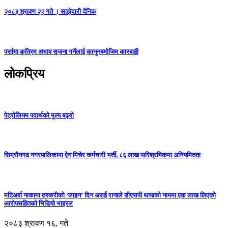
२०८३ श्रावण २२ गते । साझेदारी दैनिक
पर्सामा कृत्रिम अभाव सृजना गर्नेलाई कानुनबमोजिम कारबाही
लोकप्रिय
पेट्रोलियम पदार्थको मूल्य बढ्यो
सिम्रौनगढ नगरपालिकामा ऐन मिचेर कर्मचारी भर्ती, ८६ लाख पारिश्रमिकमा अनियमितता
मटिअर्वा नाकामा तस्करीको ‘लाइन’ दिन असई रानाले डीएसपी थापाको नाममा एक लाख लिएको
आरोपसहितको भिडियो भाइरल
२०८३ श्रावण १६, गते