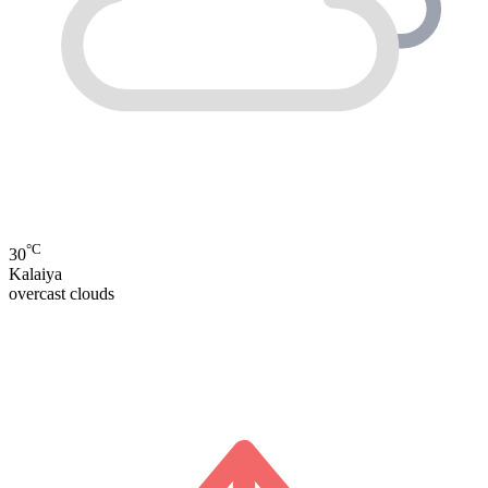
°C
30
Kalaiya
overcast clouds