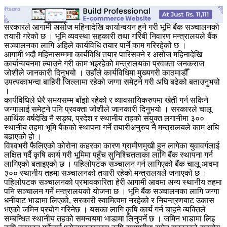
सरकारले आगामी असोज महिनादेखि कार्यान्वयन हुने गरी भूमि बैंक सञ्चालनको
तयारी गरेको छ । भूमि व्यवस्था सहकारी तथा गरिबी निवारण मन्त्रालयले बैंक
सञ्चालनका लागि अहिले कार्यविधि तयार पार्ने काम गरिरहेकोे छ ।
आगामी भदौ महिनासम्ममा कार्यविधि तयार पारिसक्ने र असोज महिनादेखि
कार्यान्वयनमा ल्याउने गरी काम भइरहेको मन्त्रालयका प्रवक्ता जनकराज
जोशीले जानकारी दिनुभयो । उहाँले कार्यविधिमा मुख्यगरी काठमाडौँ
उपत्यकाभन्दा बाहिरी जिल्लामा रहेको जग्गा समेट्ने गरी अघि बढेको बताउनुभयो
।
कार्यविधिले धेरै समयसम्म बाँझो रहेको र व्यावसायिकरुपमा खेती गर्न सकिने
जग्गालाई समेट्ने पनि प्रवक्ता जोशीले जानकारी दिनुभयो । सरकारले चालू
आर्थिक वर्षदेखि नै सङ्घ, प्रदेश र स्थानीय तहको संयुक्त लगानीमा ३००
स्थानीय तहमा भूमि बैंकको स्थापना गर्ने तयारीअनुरुप नै मन्त्रालयले काम अघि
बढाएको हो ।
विश्वभरी फैलिएको कोरोना कहरका कारण ग्रामीणमुखी हुन लागेका युवावर्गलाई
लक्षित गर्दै कृषि कार्य गरी भूमिमा पहुँच सुनिश्चितताका लागि बैंक स्थापना गर्न
लागिएको बताइएको छ । पहिलोपटक सञ्चालन गर्न लागिएको बैंक चालू आवमा
३०० स्थानीय तहमा सञ्चालनको तयारी रहेको मन्त्रालयले जनाएको छ ।
पहिलोपटक सञ्चालनको प्रभावकारिता हेरी आगामी आवमा अन्य स्थानीय तहमा
पनि सञ्चालन गर्ने मन्त्रालयको योजना छ । भूमि बैंक सञ्चालनका लागि जग्गा
धनीबाट भाडामा लिएको, सरकारी स्वामित्वमा नरहेको र नियन्त्रणबाट उकास
भएको जमिन प्रयोग गरिनेछ । यसका लागि कृषि कार्य गर्न चाहने व्यक्तिले
सम्बन्धित स्थानीय तहको समन्वयमा भाडामा लिनुपर्ने छ । जमिन भाडामा लिइ