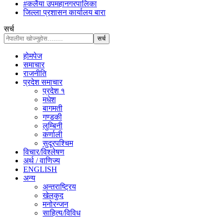
#कलैया उपमहानगरपालिका
जिल्ला प्रशासन कार्यालय बारा
सर्च
होमपेज
समाचार
राजनीति
प्रदेश समाचार
प्रदेश १
मधेश
बागमती
गण्डकी
लुम्बिनी
कर्णाली
सुदूरपश्चिम
विचार/विश्‍लेषण
अर्थ / वाणिज्य
ENGLISH
अन्य
अन्तराष्ट्रिय
खेलकुद
मनोरन्जन
साहित्य/विविध