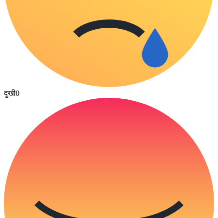
दुखी
0