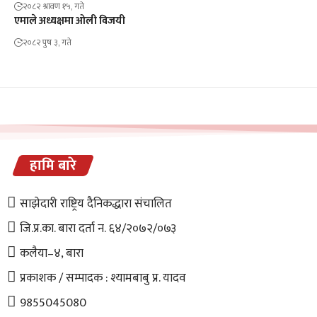
२०८२ श्रावण १५, गते
एमाले अध्यक्षमा ओली विजयी
२०८२ पुष ३, गते
हामि बारे
साझेदारी राष्ट्रिय दैनिकद्धारा संचालित
जि.प्र.का. बारा दर्ता न. ६४/२०७२/०७३
कलैया–४, बारा
प्रकाशक / सम्पादक : श्यामबाबु प्र. यादव
9855045080