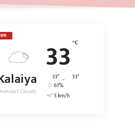
ौसम
33
°C
Kalaiya
°
°
33
_
33
61%
vercast Clouds
5 km/h