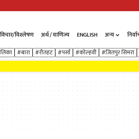
विचार/विश्‍लेषण
अर्थ / वाणिज्य
ENGLISH
अन्य
निर्व
ालिका
#बारा
#रौतहट
#पर्सा
#कोल्हवी
#जितपुर सिमरा