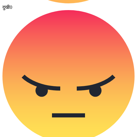
दुखी
0