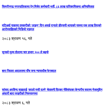
सिम्रौनगढ नगरपालिकामा ऐन मिचेर कर्मचारी भर्ती, ८६ लाख पारिश्रमिकमा अनियमितता
मटिअर्वा नाकामा तस्करीको ‘लाइन’ दिन असई रानाले डीएसपी थापाको नाममा एक लाख लिएको
आरोपसहितको भिडियो भाइरल
२०८३ श्रावण १६, गते
सुनको मूल्य तोलामा चार हजार २०० ले बढ्यो
बारा जिल्ला अदालतमा पाँच जना न्यायाधीश फेरबदल
सांसद अरविन्द साहलाई ‘कालो मसी दल्ने’ चेतावनी दिएका नेविसंघका केन्द्रीय सदस्य नेजामुद्दिन
अंसारी बारा प्रहरीको नियन्त्रणमा
२०८३ श्रावण ६, गते