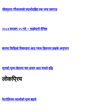
जीतपुरमा गाँजाजस्तो पदार्थसहित एक जना पक्राउ
२०८३ श्रावण २५ गते । साझेदारी दैनिक
बारामा सिडिओ मिश्रद्वारा आठ ग्यास डिलरमा छड्के अनुगमन
सुनको मूल्य तोलामा चार हजार आठ सयले वृद्धि
लोकप्रिय
पेट्रोलियम पदार्थको मूल्य बढ्यो