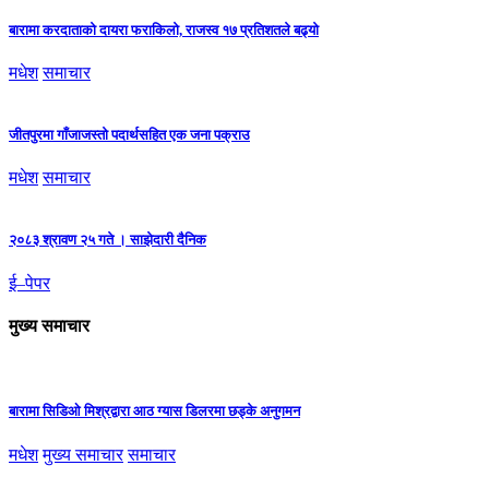
बारामा करदाताको दायरा फराकिलो, राजस्व १७ प्रतिशतले बढ्यो
मधेश
समाचार
जीतपुरमा गाँजाजस्तो पदार्थसहित एक जना पक्राउ
मधेश
समाचार
२०८३ श्रावण २५ गते । साझेदारी दैनिक
ई–पेपर
मुख्य समाचार
बारामा सिडिओ मिश्रद्वारा आठ ग्यास डिलरमा छड्के अनुगमन
मधेश
मुख्य समाचार
समाचार