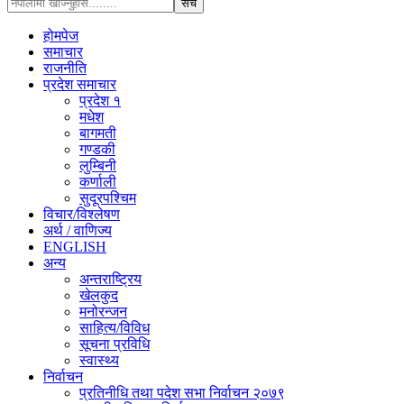
होमपेज
समाचार
राजनीति
प्रदेश समाचार
प्रदेश १
मधेश
बागमती
गण्डकी
लुम्बिनी
कर्णाली
सुदूरपश्चिम
विचार/विश्‍लेषण
अर्थ / वाणिज्य
ENGLISH
अन्य
अन्तराष्ट्रिय
खेलकुद
मनोरन्जन
साहित्य/विविध
सूचना प्रविधि
स्वास्थ्य
निर्वाचन
प्रतिनीधि तथा पदेश सभा निर्वाचन २०७९