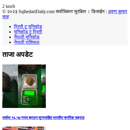
2 km/h
© २०२३ SajhedariDaily.com सर्वाधिकार सुरक्षित । डिजाईन :
अरुण कुमार
साह
प्रिती टु युनिकोड
युनिकोड टु प्रिती
नेपाली युनिकोड
नेपाली राशिफल
ताजा अपडेट
पर्सामा १६.५७ ग्राम ब्राउन सुगरसहित भारतीय नागरिक पक्राउ