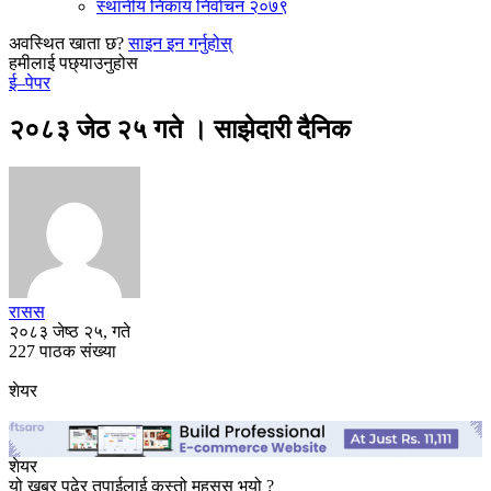
स्थानीय निकाय निर्वाचन २०७९
अवस्थित खाता छ?
साइन इन गर्नुहोस्
हमीलाई पछ्याउनुहोस
ई–पेपर
२०८३ जेठ २५ गते । साझेदारी दैनिक
रासस
२०८३ जेष्ठ २५, गते
227 पाठक संख्या
शेयर
शेयर
यो खबर पढेर तपाईलाई कस्तो महसुस भयो ?