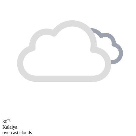
°C
30
Kalaiya
overcast clouds