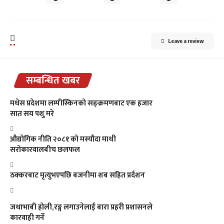
Leave a review
सम्बन्धित खबर
मधेस प्रदेशमा लम्पीस्किनको सङ्क्रमणबाट एक हजार
सात सय पशु मरे
औद्योगिक नीति २०८१ को मस्यौदा माथी
सरोकारवालबीच छलफल
ठक्करबाट मृत्युभएपछि बजनीमा शब सहित प्रर्दशन
जथाभाबी होली,रङ्ग लगाउनेलाई बारा प्रहरी प्रशासनले
कारवाही गर्ने