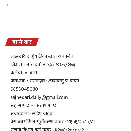
हामि बारे
साझेदारी राष्ट्रिय दैनिकद्धारा संचालित
जि.प्र.का. बारा दर्ता न. ६४/२०७२/०७३
कलैया–४, बारा
प्रकाशक / सम्पादक : श्यामबाबु प्र. यादव
9855045080
sajhedari.daily@gmail.com
सह सम्पादक : संतोष पाण्डे
संवाददाता : संदिप यादव
प्रेस काउन्सिल सूचीकरण नम्वर : ४१०१/२०८०/८१
सुचना विभाग दर्ता नम्वर : ४१७१/२०८०/८१