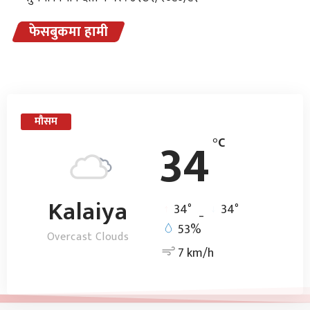
फेसबुकमा हामी
मौसम
34
°C
Kalaiya
°
°
34
_
34
53%
Overcast Clouds
7 km/h